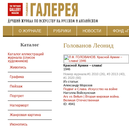
О ЖУРНАЛЕ
РУБРИКИ
НОВОСТИ
ФОНД «
Каталог
Голованов Леонид
Каталог иллюстраций
журнала (список
художников)
Красной Армии – слава!
Живопись
1946
Номер журнала:
#1 2010 (26), #3 2013 (40),
Графика
#1 2020 (66)
Из статьи:
Александр Морозов
Пейзаж
Подвиг и Слава. Искусство на войне
Натэлла Войскунская
Портрет
Ars vs Bellum | Вторая мировая война.
Великая Отечественная
ID:
4941
Натюрморт
Жанровая картина
Иконопись