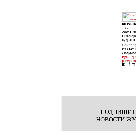
Князь П
1850
Холст, м
Нижегор
художес
Номер ж
Из стать
Людмила
Букет дл
рождения
ID:
11171
ПОДПИШИТ
НОВОСТИ Ж