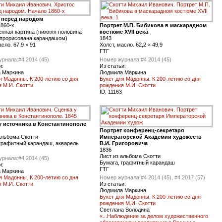
 перед народом
1860-х
Портрет М.П. Бибикова в маскарадном
нная картина (нижняя половина
костюме XVII века
 прорисована карандашом)
1843
асло. 67,9 × 91
Холст, масло. 62,2 × 49,9
ГТГ
урнала:
#4 2014 (45)
Номер журнала:
#4 2014 (45)
и:
Из статьи:
 Маркина
Людмила Маркина
я Мадонны. К 200-летию со дня
Букет для Мадонны. К 200-летию со дня
 М.И. Скотти
рождения М.И. Скотти
ID:
11163
у источника в Константинополе
Портрет конференц-секретаря
альбома Скотти
Императорской Академии художеств
графитный карандаш, акварель
В.И. Григоровича
1836
Лист из альбома Скотти
урнала:
#4 2014 (45)
Бумага, графитный карандаш
и:
ГТГ
 Маркина
я Мадонны. К 200-летию со дня
Номер журнала:
#4 2014 (45), #4 2017 (57)
 М.И. Скотти
Из статьи:
Людмила Маркина
Букет для Мадонны. К 200-летию со дня
рождения М.И. Скотти
Светлана Володина
«...Наблюдение за делом художественного