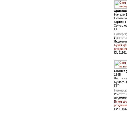
Христос
Начало 
Неоконче
картины
Холст, м
ГТГ
Номер ж
Из стать
Людмила
Букет дл
рождения
ID:
11161
Сценка 
1845
Лист из 
Бумага, 
ГТГ
Номер ж
Из стать
Людмила
Букет дл
рождения
ID:
11166