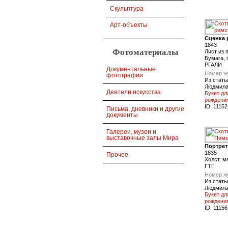
Скульптура
Арт-объекты
Сценка 
1843
Фотоматериалы
Лист из 
Бумага,
РГАЛИ
Документальные
Номер ж
фотографии
Из стать
Людмила
Деятели искусства
Букет дл
рождения
ID:
11152
Письма, дневники и другие
документы
Галереи, музеи и
выставочные залы Мира
Портрет
1835
Прочее
Холст, м
ГТГ
Номер ж
Из стать
Людмила
Букет дл
рождения
ID:
11156