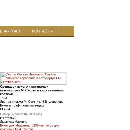
ТЬ ЖУРНАЛ
КОНТАКТЫ
Сценка римского карнавала и
автопортрет М. Скотти в карнавальном
костюме
1843
Лист из письма М. Скотти к И.Д. Шепелеву
Бумага, графитный карандаш
РГАЛИ
Номер журнала:
#4 2014 (45)
Из статьи:
Людмила Маркина
Букет для Мадонны. К 200-летию со дня
рождения М.И. Скотти