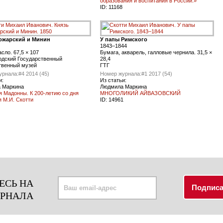
образования и воспитания в России.»
ID:
11168
ожарский и Минин
У папы Римского
1843–1844
асло. 67,5 × 107
Бумага, акварель, галловые чернила. 31,5 ×
одский Государственный
28,4
твенный музей
ГТГ
урнала:
#4 2014 (45)
Номер журнала:
#1 2017 (54)
и:
Из статьи:
 Маркина
Людмила Маркина
я Мадонны. К 200-летию со дня
МНОГОЛИКИЙ АЙВАЗОВСКИЙ
 М.И. Скотти
ID:
14961
ЕСЬ НА
УРНАЛА