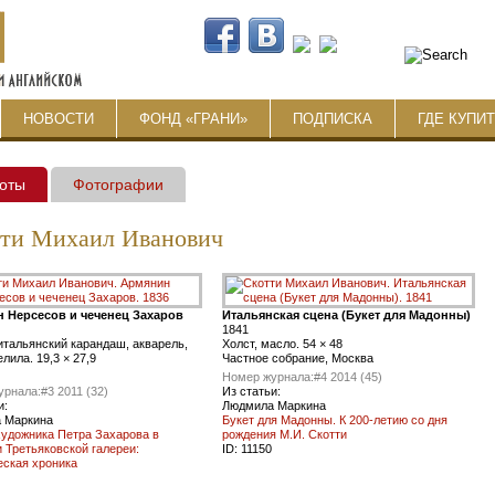
НОВОСТИ
ФОНД «ГРАНИ»
ПОДПИСКА
ГДЕ КУПИ
оты
Фотографии
ти Михаил Иванович
 Нерсесов и чеченец Захаров
Итальянская сцена (Букет для Мадонны)
1841
итальянский карандаш, акварель,
Холст, масло. 54 × 48
елила. 19,3 × 27,9
Частное собрание, Москва
Номер журнала:
#4 2014 (45)
урнала:
#3 2011 (32)
Из статьи:
и:
Людмила Маркина
 Маркина
Букет для Мадонны. К 200-летию со дня
художника Петра Захарова в
рождения М.И. Скотти
 Третьяковской галереи:
ID:
11150
еская хроника