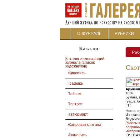
О ЖУРНАЛЕ
РУБРИКИ
Каталог
Раб
Каталог иллюстраций
журнала (список
Скот
художников)
Живопись
Графика
Армянин
1836
Пейзаж
Бумага, 
гуашь, б
Портрет
ГТГ
Номер ж
Натюрморт
Из стать
Людмила
Работы 
Жанровая картина
собрании
Историч
Иконопись
ID:
11149