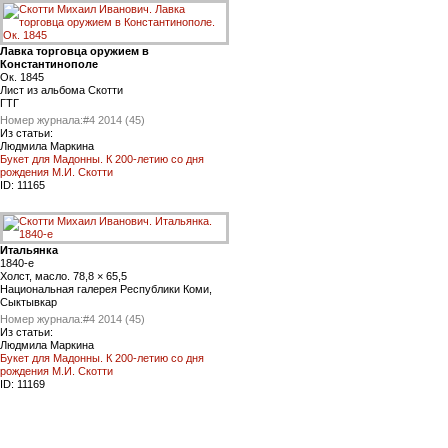
Лавка торговца оружием в
Константинополе
Ок. 1845
Лист из альбома Скотти
ГТГ
Номер журнала:
#4 2014 (45)
Из статьи:
Людмила Маркина
Букет для Мадонны. К 200-летию со дня
рождения М.И. Скотти
ID:
11165
Итальянка
1840-е
Холст, масло. 78,8 × 65,5
Национальная галерея Республики Коми,
Сыктывкар
Номер журнала:
#4 2014 (45)
Из статьи:
Людмила Маркина
Букет для Мадонны. К 200-летию со дня
рождения М.И. Скотти
ID:
11169