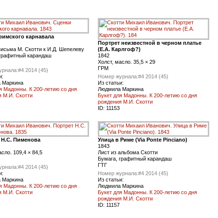
римского карнавала
Портрет неизвестной в черном платье
письма М. Скотти к И.Д. Шепелеву
(Е.А. Карлгоф?)
 графитный карандаш
1842
Холст, масло. 35,5 × 29
ГРМ
урнала:
#4 2014 (45)
и:
Номер журнала:
#4 2014 (45)
 Маркина
Из статьи:
я Мадонны. К 200-летию со дня
Людмила Маркина
 М.И. Скотти
Букет для Мадонны. К 200-летию со дня
рождения М.И. Скотти
ID:
11153
 Н.С. Пименова
Улица в Риме (Via Ponte Pinciano)
1843
асло. 109,4 × 84,5
Лист из альбома Скотти
Бумага, графитный карандаш
ГТГ
урнала:
#4 2014 (45)
и:
Номер журнала:
#4 2014 (45)
 Маркина
Из статьи:
я Мадонны. К 200-летию со дня
Людмила Маркина
 М.И. Скотти
Букет для Мадонны. К 200-летию со дня
рождения М.И. Скотти
ID:
11157