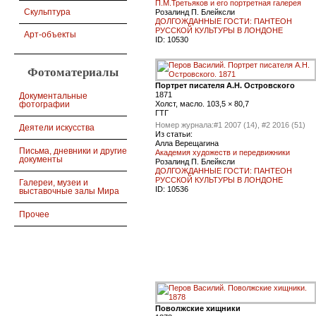
П.М.Третьяков и его портретная галерея
Скульптура
Розалинд П. Блейксли
ДОЛГОЖДАННЫЕ ГОСТИ: ПАНТЕОН
РУССКОЙ КУЛЬТУРЫ В ЛОНДОНЕ
Арт-объекты
ID:
10530
Фотоматериалы
Портрет писателя А.Н. Островского
1871
Документальные
фотографии
Холст, масло. 103,5 × 80,7
ГТГ
Номер журнала:
#1 2007 (14), #2 2016 (51)
Деятели искусства
Из статьи:
Алла Верещагина
Письма, дневники и другие
Академия художеств и передвижники
документы
Розалинд П. Блейксли
ДОЛГОЖДАННЫЕ ГОСТИ: ПАНТЕОН
РУССКОЙ КУЛЬТУРЫ В ЛОНДОНЕ
Галереи, музеи и
ID:
10536
выставочные залы Мира
Прочее
Поволжские хищники