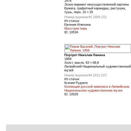
1878
Эскиз-вариант неосуществленной картины
Бумага, графитный карандаш, растушка,
тушь, перо. 15 × 25
Номер журнала:
#1 2009 (22)
Из статьи:
Евгения Илюхина
Маэстрия пера
ID:
10534
Портрет Николая Ланина
1869
Холст, масло. 83 × 68,8
Латвийский Национальный художественный
музей
Номер журнала:
#4 2012 (37)
Из статьи:
Ксения Рудзите
Коллекция русской живописи в Латвийском
Национальном художественном музее
ID:
10529