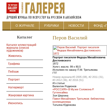
О ЖУРНАЛЕ
РУБРИКИ
НОВОСТИ
ФОНД «
Каталог
Перов Василий
Каталог иллюстраций
журнала (список
художников)
Живопись
Портрет писателя Федора Михайловича
Достоевского
1872
Графика
Холст, масло. 99 x 80,5
Исполнен по заказу П.М. Третьякова
Пейзаж
ГТГ
Номер журнала:
#3 2005 (08), #2 2011 (31),
Портрет
#3 2012 (36), #2 2016 (51)
Из статьи:
Валентин Родионов
Натюрморт
«РОССИЯ!» В Музее Соломона Р.
Гуггенхайма
Жанровая картина
Зоя Шергина
Павел Михайлович Третьяков:
библиотека
коллекционера
Иконопись
Татьяна Юденкова