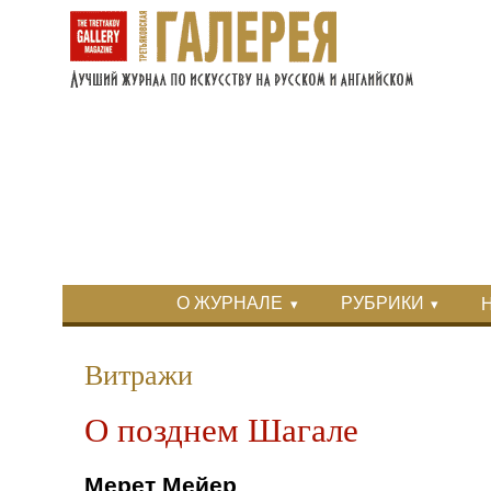
Перейти к основному содержанию
Skip to search
Primary menu
О ЖУРНАЛЕ
РУБРИКИ
Вторичное меню
Витражи
О позднем Шагале
Мерет Мейер