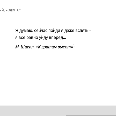
УЙ, РОДИНА!"
Я думаю, сейчас пойди я даже вспять -
я все равно уйду вперед...
1
М. Шагал. «К вратам высот»