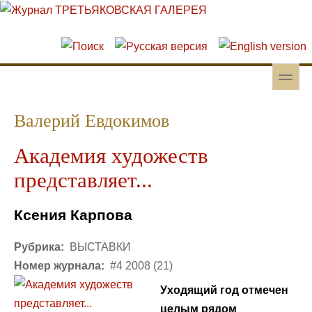
Перейти к основному содержанию
Skip to search
toggle
Вторичное меню
Валерий Евдокимов
Академия художеств
представляет...
Ксения Карпова
Рубрика:
ВЫСТАВКИ
Номер журнала:
#4 2008 (21)
Уходящий год отмечен
целым рядом