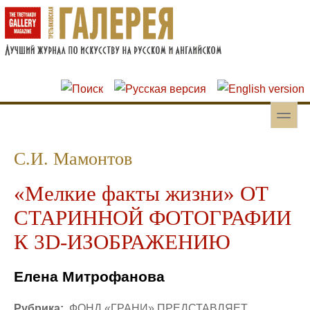
Перейти к основному содержанию
Skip to search
toggle
Вторичное меню
С.И. Мамонтов
«Мелкие факты жизни» ОТ
СТАРИННОЙ ФОТОГРАФИИ
К 3D-ИЗОБРАЖЕНИЮ
Елена Митрофанова
Рубрика:
ФОНД «ГРАНИ» ПРЕДСТАВЛЯЕТ