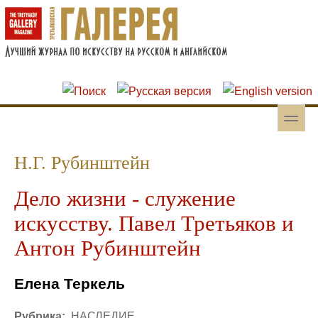
Перейти к основному содержанию
Skip to search
toggle
Вторичное меню
Н.Г. Рубинштейн
Дело жизни - служение
искусству. Павел Третьяков и
Антон Рубинштейн
Елена Теркель
Рубрика:
НАСЛЕДИЕ