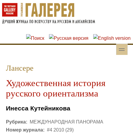
Перейти к основному содержанию
Skip to search
toggle
Вторичное меню
Лансере
Художественная история
русского ориентализма
Инесса Кутейникова
Рубрика:
МЕЖДУНАРОДНАЯ ПАНОРАМА
Номер журнала:
#4 2010 (29)