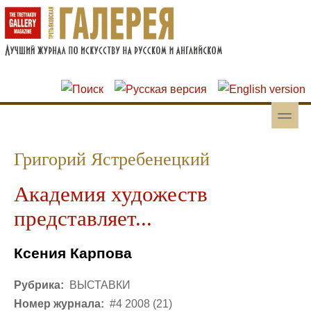
Перейти к основному содержанию
Skip to search
toggle
Вторичное меню
Григорий Ястребенецкий
Академия художеств
представляет...
Ксения Карпова
Рубрика:
ВЫСТАВКИ
Номер журнала:
#4 2008 (21)