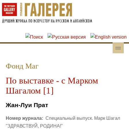
Перейти к основному содержанию
Skip to search
toggle
Вторичное меню
Фонд Маг
По выставке - с Марком
Шагалом [1]
Жан-Луи Прат
Номер журнала:
Специальный выпуск. Марк Шагал
"ЗДРАВСТВУЙ, РОДИНА!"