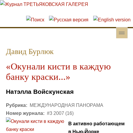
Перейти к основному содержанию
Skip to search
toggle
Вторичное меню
Давид Бурлюк
«Окунали кисти в каждую
банку краски...»
Натэлла Войскунская
Рубрика:
МЕЖДУНАРОДНАЯ ПАНОРАМА
Номер журнала:
#3 2007 (16)
В активно работающем
в Нью-Йорке