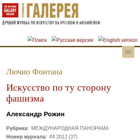
Перейти к основному содержанию
Skip to search
toggle
Вторичное меню
Лючио Фонтана
Искусство по ту сторону
фашизма
Александр Рожин
Рубрика:
МЕЖДУНАРОДНАЯ ПАНОРАМА
Номер журнала:
#4 2012 (37)