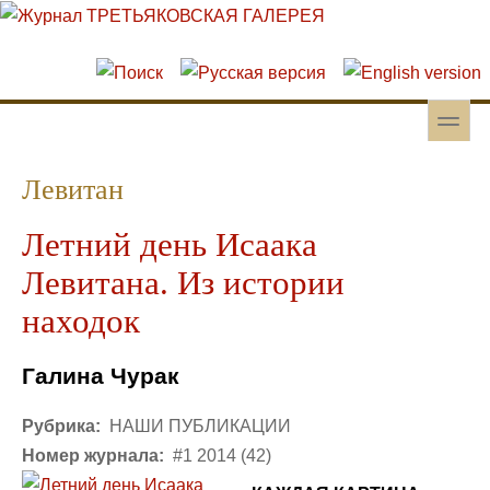
Перейти к основному содержанию
Skip to search
toggle
Вторичное меню
Левитан
Летний день Исаака
Левитана. Из истории
находок
Галина Чурак
Рубрика:
НАШИ ПУБЛИКАЦИИ
Номер журнала:
#1 2014 (42)