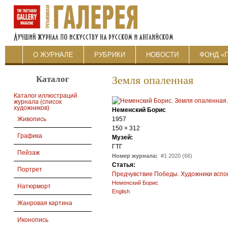
О ЖУРНАЛЕ
РУБРИКИ
НОВОСТИ
ФОНД «
Каталог
Земля опаленная
Каталог иллюстраций
журнала (список
художников)
Неменский Борис
1957
Живопись
150 × 312
Графика
Музей:
ГТГ
Пейзаж
Номер журнала:
#1 2020 (66)
Статья:
Портрет
Предчувствие Победы. Художники вспом
Неменский Борис
Натюрморт
English
Жанровая картина
Иконопись