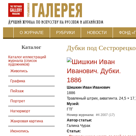
О ЖУРНАЛЕ
РУБРИКИ
НОВОСТИ
ФОНД «
Каталог
Дубки под Сестрорецк
Каталог иллюстраций
журнала (список
художников)
Живопись
Графика
Шишкин Иван Иванович
Пейзаж
1886
Травленый штрих, акватинта. 24,5 × 17,
Портрет
Музей:
ГТГ
Натюрморт
Номер журнала:
#4 2007 (17)
Автор статьи:
Жанровая картина
Галина Чурак
Статья:
Иконопись