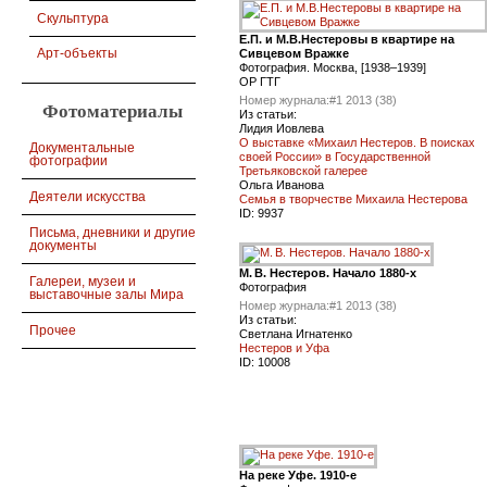
Скульптура
Е.П. и М.В.Нестеровы в квартире на
Арт-объекты
Сивцевом Вражке
Фотография. Москва, [1938–1939]
ОР ГТГ
Номер журнала:
#1 2013 (38)
Фотоматериалы
Из статьи:
Лидия Иовлева
О выставке «Михаил Нестеров. В поисках
Документальные
своей России» в Государственной
фотографии
Третьяковской галерее
Ольга Иванова
Деятели искусства
Семья в творчестве Михаила Нестерова
ID:
9937
Письма, дневники и другие
документы
М. В. Нестеров. Начало 1880-х
Галереи, музеи и
Фотография
выставочные залы Мира
Номер журнала:
#1 2013 (38)
Из статьи:
Прочее
Светлана Игнатенко
Нестеров и Уфа
ID:
10008
На реке Уфе. 1910-е