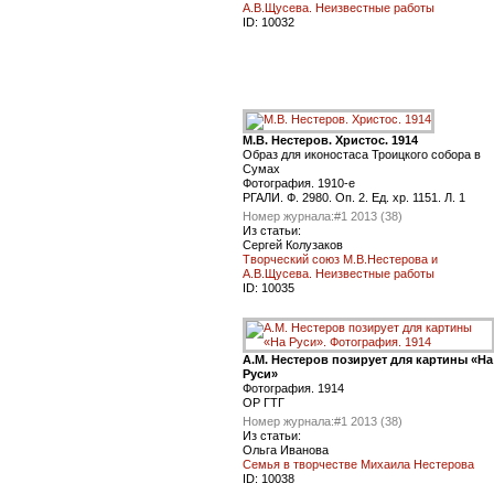
А.В.Щусева. Неизвестные работы
ID:
10032
М.В. Нестеров. Христос. 1914
Образ для иконостаса Троицкого собора в
Сумах
Фотография. 1910-е
РГАЛИ. Ф. 2980. Оп. 2. Ед. хр. 1151. Л. 1
Номер журнала:
#1 2013 (38)
Из статьи:
Сергей Колузаков
Творческий союз М.В.Нестерова и
А.В.Щусева. Неизвестные работы
ID:
10035
А.М. Нестеров позирует для картины «На
Руси»
Фотография. 1914
ОР ГТГ
Номер журнала:
#1 2013 (38)
Из статьи:
Ольга Иванова
Семья в творчестве Михаила Нестерова
ID:
10038