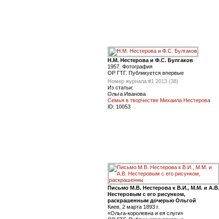
Н.М. Нестерова и Ф.С. Булгаков
1957. Фотография
ОР ГТГ. Публикуется впервые
Номер журнала:
#1 2013 (38)
Из статьи:
Ольга Иванова
Семья в творчестве Михаила Нестерова
ID:
10053
Письмо М.В. Нестерова к В.И., М.М. и А.В
Нестеровым с его рисунком,
раскрашенным дочерью Ольгой
Киев, 2 марта 1893 г.
«Ольга-королевна и ея слуги»