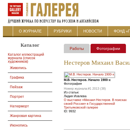
О ЖУРНАЛЕ
РУБРИКИ
НОВОСТИ
ФОНД «
Каталог
Работы
Фотографии
Каталог иллюстраций
журнала (список
Нестеров Михаил Васи
художников)
Живопись
Графика
М.В. Нестеров. Начало 1900-х
Фотография
Пейзаж
Номер журнала:
#1 2013 (38)
Из статьи:
Лидия Иовлева
Портрет
О выставке «Михаил Нестеров. В поисках
своей России» в Государственной
Натюрморт
Третьяковской галерее
ID:
9932
Жанровая картина
Иконопись