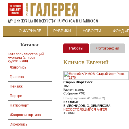
О ЖУРНАЛЕ
РУБРИКИ
НОВОСТИ
ФОНД «
Каталог
Работы
Фотографии
Каталог иллюстраций
журнала (список
Климов Евгений
художников)
Живопись
Графика
Старый Форт Росс
1970
Пейзаж
Картон, масло
Собрание РФК
Портрет
Номер журнала:
#1 2004 (02)
Из статьи:
Натюрморт
В. ЛЕОНИДОВ, О. ЗЕМЛЯКОВА
НЕСОСТОЯВШИЙСЯ АНГЕЛ
ID:
6646
Жанровая картина
Иконопись