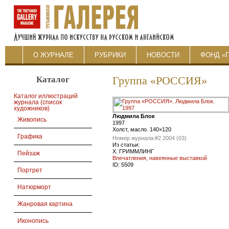
О ЖУРНАЛЕ
РУБРИКИ
НОВОСТИ
ФОНД «
Каталог
Группа «РОССИЯ»
Каталог иллюстраций
журнала (список
художников)
Людмила Блок
Живопись
1997
Холст, масло. 140×120
Графика
Номер журнала:
#2 2004 (03)
Из статьи:
Х. ГРИММЛИНГ
Пейзаж
Впечатления, навеянные выставкой
ID:
5509
Портрет
Натюрморт
Жанровая картина
Иконопись