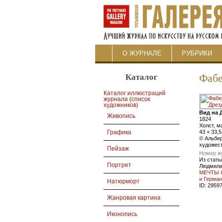
О ЖУРНАЛЕ
РУБРИКИ
Каталог
Фабе
Каталог иллюстраций
журнала (список
художников)
Вид на 
Живопись
1824
Холст, м
43 × 33,5
Графика
© Альбе
художес
Пейзаж
Номер ж
Из стать
Портрет
Людмила
МЕЧТЫ О
и Герма
Натюрморт
ID:
2959
Жанровая картина
Иконопись