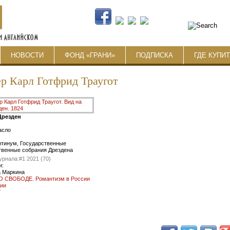
НОВОСТИ
ФОНД «ГРАНИ»
ПОДПИСКА
ГДЕ КУПИ
р Карл Готфрид Траугот
Дрезден
асло
ртинум, Государственные
твенные собрания Дрездена
урнала:
#1 2021 (70)
и:
 Маркина
 СВОБОДЕ. Романтизм в России
нии
7