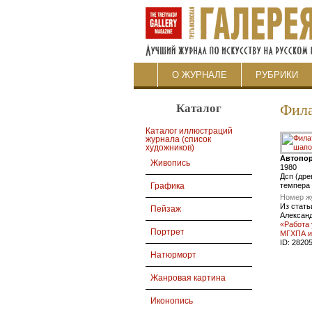
О ЖУРНАЛЕ
РУБРИКИ
Каталог
Фила
Каталог иллюстраций
журнала (список
художников)
Автопор
Живопись
1980
Дсп (дре
темпера
Графика
Номер ж
Из стать
Пейзаж
Александ
«Работа 
Портрет
МГХПА и
ID:
2820
Натюрморт
Жанровая картина
Иконопись