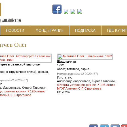
НОВОСТИ
ФОНД «ГРАНИ»
ПОДПИСКА
ГДЕ КУПИ
тчев Олег
Шашлычная
трет в сванской шапочке
1992
Холст, темпера, акрил
весно-стружечная плита), левкас,
Номер журнала:
#2 2020 (67)
Из статьи:
урнала:
#2 2020 (67)
Александр Лаврентьев, Кирилл Гаврилин
и:
«Работа устроения жизни». К 195-летию
р Лаврентьев, Кирилл Гаврилин
МГХПА имени С.Г. Строганова
устроения жизни». К 195-летию
ID:
28207
мени С.Г. Строганова
5