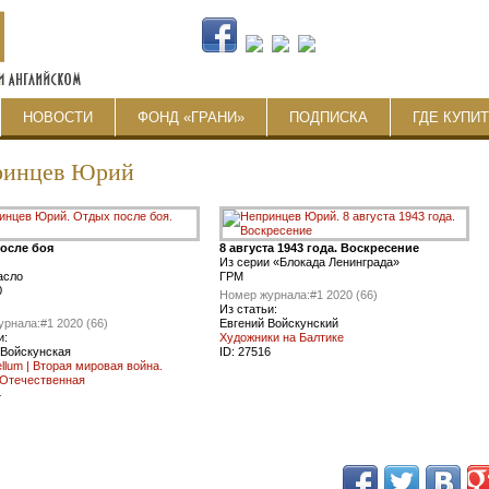
НОВОСТИ
ФОНД «ГРАНИ»
ПОДПИСКА
ГДЕ КУПИ
ринцев Юрий
осле боя
8 августа 1943 года. Воскресение
Из серии «Блокада Ленинграда»
асло
ГРМ
0
Номер журнала:
#1 2020 (66)
Из статьи:
урнала:
#1 2020 (66)
Евгений Войскунский
и:
Художники на Балтике
 Войскунская
ID:
27516
ellum | Вторая мировая война.
 Отечественная
4