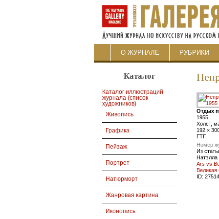
О ЖУРНАЛЕ
РУБРИКИ
Каталог
Неп
Каталог иллюстраций
журнала (список
художников)
Отдых п
Живопись
1955
Холст, м
192 × 30
Графика
ГТГ
Номер ж
Пейзаж
Из стать
Натэлла
Портрет
Ars vs B
Великая
ID:
2751
Натюрморт
Жанровая картина
Иконопись