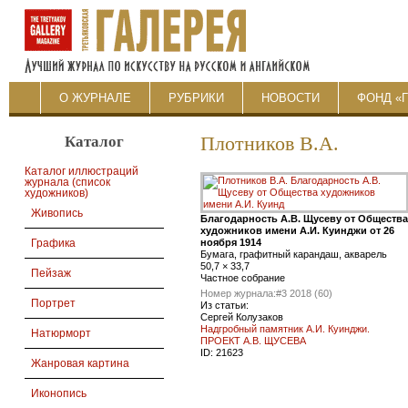
О ЖУРНАЛЕ
РУБРИКИ
НОВОСТИ
ФОНД «
Каталог
Плотников В.А.
Каталог иллюстраций
журнала (список
художников)
Живопись
Благодарность А.В. Щусеву от Общества
художников имени А.И. Куинджи от 26
ноября 1914
Графика
Бумага, графитный карандаш, акварель
50,7 × 33,7
Пейзаж
Частное собрание
Номер журнала:
#3 2018 (60)
Портрет
Из статьи:
Сергей Колузаков
Надгробный памятник А.И. Куинджи.
Натюрморт
ПРОЕКТ А.В. ЩУСЕВА
ID:
21623
Жанровая картина
Иконопись