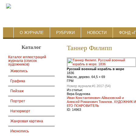
О ЖУРНАЛЕ
РУБРИКИ
НОВОСТИ
ФОНД «
Каталог
Таннер Филипп
Каталог иллюстраций
журнала (список
художников)
Русский военный корабль в море
Живопись
1836
Масло, дерево. 64,5 × 69
ГРМ
Графика
Номер журнала:
#1 2017 (54)
Из статьи:
Пейзаж
Вера Бодунова
Иван Константинович Айвазовский и
Портрет
Алексей Романович Томилов. ХУДОЖНИК И
ЕГО ПОКРОВИТЕЛЬ
ID:
14963
Натюрморт
Жанровая картина
Иконопись