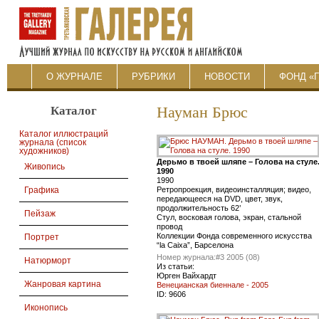
О ЖУРНАЛЕ
РУБРИКИ
НОВОСТИ
ФОНД «
Каталог
Науман Брюс
Каталог иллюстраций
журнала (список
художников)
Дерьмо в твоей шляпе – Голова на стуле
Живопись
1990
1990
Ретропроекция, видеоинсталляция; видео,
Графика
передающееся на DVD, цвет, звук,
продолжительность 62’
Пейзаж
Стул, восковая голова, экран, стальной
провод
Коллекции Фонда современного искусства
Портрет
“la Caixa”, Барселона
Номер журнала:
#3 2005 (08)
Натюрморт
Из статьи:
Юрген Вайхардт
Жанровая картина
Венецианская биеннале - 2005
ID:
9606
Иконопись