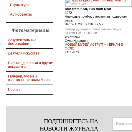
Скульптура
Run from Fear, Fun from Rear
1972
Арт-объекты
Неоновые трубки, стеклянная подвесная
рама.
Часть 1: 20,3 × 116,8 × 5,7
Номер журнала:
Специальный выпуск.
Фотоматериалы
НОРВЕГИЯ–РОССИЯ
Из статьи:
Документальные
Суне Нордгрен
фотографии
НОВЫЙ МУЗЕЙ АСТРУП – ФЕРНЛИ В
ОСЛО
ID:
12873
Деятели искусства
Письма, дневники и другие
документы
Галереи, музеи и
выставочные залы Мира
Прочее
ПОДПИШИТЕСЬ НА
НОВОСТИ ЖУРНАЛА