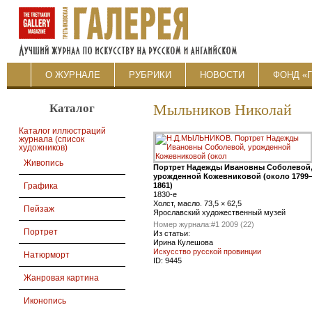
О ЖУРНАЛЕ
РУБРИКИ
НОВОСТИ
ФОНД «
Каталог
Мыльников Николай
Каталог иллюстраций
журнала (список
художников)
Живопись
Портрет Надежды Ивановны Соболевой
урожденной Кожевниковой (около 1799
1861)
Графика
1830-е
Холст, масло. 73,5 × 62,5
Пейзаж
Ярославский художественный музей
Номер журнала:
#1 2009 (22)
Портрет
Из статьи:
Ирина Кулешова
Искусство русской провинции
Натюрморт
ID:
9445
Жанровая картина
Иконопись