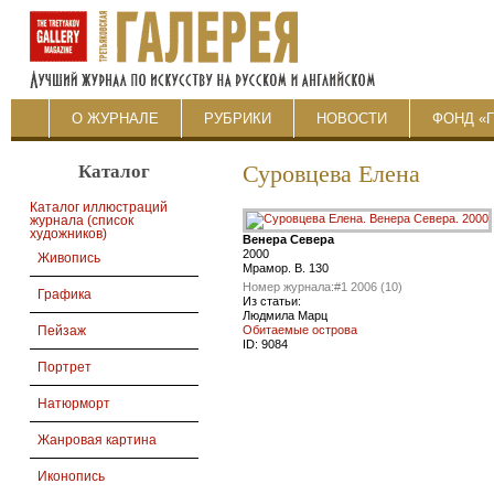
О ЖУРНАЛЕ
РУБРИКИ
НОВОСТИ
ФОНД «
Каталог
Суровцева Елена
Каталог иллюстраций
журнала (список
художников)
Венера Севера
2000
Живопись
Мрамор. В. 130
Номер журнала:
#1 2006 (10)
Графика
Из статьи:
Людмила Марц
Обитаемые острова
Пейзаж
ID:
9084
Портрет
Натюрморт
Жанровая картина
Иконопись