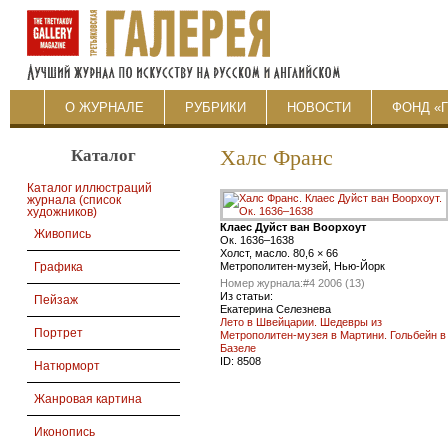
О ЖУРНАЛЕ
РУБРИКИ
НОВОСТИ
ФОНД «
Каталог
Халс Франс
Каталог иллюстраций
журнала (список
художников)
Клаес Дуйст ван Воорхоут
Живопись
Oк. 1636–1638
Холст, масло. 80,6 × 66
Метрополитен-музей, Нью-Йорк
Графика
Номер журнала:
#4 2006 (13)
Из статьи:
Пейзаж
Екатерина Селезнева
Лето в Швейцарии. Шедевры из
Портрет
Метрополитен-музея в Мартини. Гольбейн в
Базеле
ID:
8508
Натюрморт
Жанровая картина
Иконопись