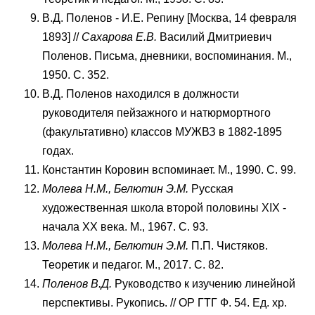
В.Д. Поленов - И.Е. Репину [Москва, 14 февраля
1893] //
Сахарова Е.В.
Василий Дмитриевич
Поленов. Письма, дневники, воспоминания. М.,
1950. С. 352.
В.Д. Поленов находился в должности
руководителя пейзажного и натюрмортного
(факультативно) классов МУЖВЗ в 1882-1895
годах.
Константин Коровин вспоминает. М., 1990. С. 99.
Молева Н.М., Белютин Э.М.
Русская
художественная школа второй половины XIX -
начала XX века. М., 1967. С. 93.
Молева Н.М., Белютин Э.М.
П.П. Чистяков.
Теоретик и педагог. М., 2017. С. 82.
Поленов В.Д.
Руководство к изучению линейной
перспективы. Рукопись. // ОР ГТГ Ф. 54. Ед. хр.