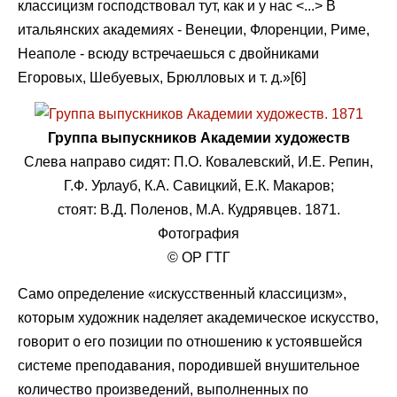
классицизм господствовал тут, как и у нас <...> В
итальянских академиях - Венеции, Флоренции, Риме,
Неаполе - всюду встречаешься с двойниками
Егоровых, Шебуевых, Брюлловых и т. д.»[6]
Группа выпускников Академии художеств
Слева направо сидят: П.О. Ковалевский, И.Е. Репин,
Г.Ф. Урлауб, К.А. Савицкий, Е.К. Макаров;
стоят: В.Д. Поленов, М.А. Кудрявцев. 1871.
Фотография
© ОР ГТГ
Само определение «искусственный классицизм»,
которым художник наделяет академическое искусство,
говорит о его позиции по отношению к устоявшейся
системе преподавания, породившей внушительное
количество произведений, выполненных по