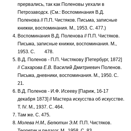
прервались, так как Поленовы уехали в
Петрозаводск. (См.: Воспоминания В.Д.
Поленова // П.П. Чистяков. Письма, записные
книжки, воспоминания. М., 1953. С. 477.)
Воспоминания В.Д. Поленова // П.П. Чистяков.
Письма, записные книжки, воспоминания. М.,
1953. C. 478.
В.Д. Поленов - П.П. Чистякову [Петербург, 1872]
//
Сахарова Е.В.
Василий Дмитриевич Поленов.
Письма, дневники, воспоминания. М., 1950. С.
21.
В.Д. Поленов - И.Ф. Исееву [Париж, 16-17
декабря 1873] // Мастера искусства об искусстве.
Т. IV. М., 1937. С. 464.
Там же. С. 475.
Молева Н.М., Белютин Э.М.
П.П. Чистяков.
Теоретик и педагог. М., 1958. С. 83.