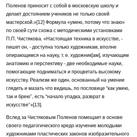
Поленов приносит с собой в московскую школу и
делает достоянием учеников не только своей
мастерской.»[12] Формула «умею, потому что знаю»
по своей сути схожа с методическими установками
П.П. Чистякова. «Настоящая техника в искусстве, -
пишет он, - доступна только художникам, вполне
опирающимся на науку, т. е. художник[ам], изучающим
анатомию и перспективу - две необходимые науки,
помогающие подниматься и процветать высокому
искусству. Реализм же один, основанный на умении
глядеть и мазать что видишь, по пословице “как умею,
так и брею", есть “начало упадка, разврат в
искусстве"»[13].
Вслед за Чистяковым Поленов помещает в основе
своего педагогического кредо изучение молодыми
художниками пластических законов изобразительного