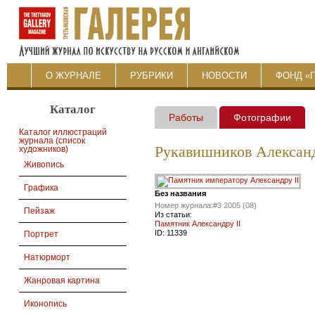
О ЖУРНАЛЕ
РУБРИКИ
НОВОСТИ
ФОНД «
Каталог
Работы
Фотографии
Каталог иллюстраций
журнала (список
Рукавишников Алексан
художников)
Живопись
Графика
Без названия
Номер журнала:
#3 2005 (08)
Пейзаж
Из статьи:
Памятник Александру II
ID:
11339
Портрет
Натюрморт
Жанровая картина
Иконопись