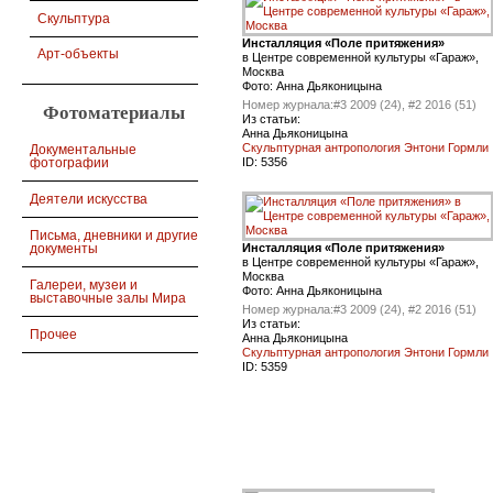
Скульптура
Инсталляция «Поле притяжения»
Арт-объекты
в Центре современной культуры «Гараж»,
Москва
Фото: Анна Дьяконицына
Номер журнала:
#3 2009 (24), #2 2016 (51)
Фотоматериалы
Из статьи:
Анна Дьяконицына
Скульптурная антропология Энтони Гормли
Документальные
фотографии
ID:
5356
Деятели искусства
Письма, дневники и другие
документы
Инсталляция «Поле притяжения»
в Центре современной культуры «Гараж»,
Москва
Галереи, музеи и
Фото: Анна Дьяконицына
выставочные залы Мира
Номер журнала:
#3 2009 (24), #2 2016 (51)
Из статьи:
Прочее
Анна Дьяконицына
Скульптурная антропология Энтони Гормли
ID:
5359