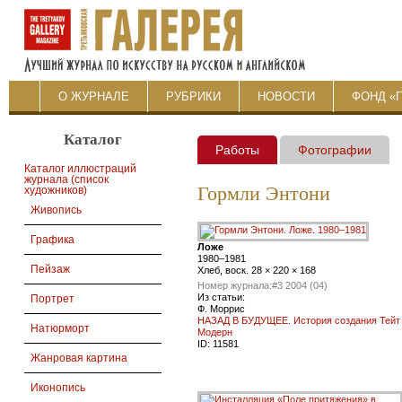
О ЖУРНАЛЕ
РУБРИКИ
НОВОСТИ
ФОНД «
Каталог
Работы
Фотографии
Каталог иллюстраций
журнала (список
Гормли Энтони
художников)
Живопись
Графика
Ложе
1980–1981
Пейзаж
Хлеб, воск. 28 × 220 × 168
Номер журнала:
#3 2004 (04)
Из статьи:
Портрет
Ф. Моррис
НАЗАД В БУДУЩЕЕ. История создания Тейт
Натюрморт
Модерн
ID:
11581
Жанровая картина
Иконопись