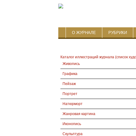
О ЖУРНАЛЕ
РУБРИКИ
Каталог иллюстраций журнала (список худ
Живопись
Графика
Пейзаж
Портрет
Натюрморт
Жанровая картина
Иконопись
Скульптура