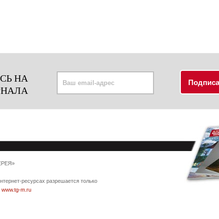
СЬ НА
РНАЛА
ЕРЕЯ»
интернет-ресурсах разрешается только
а
www.tg-m.ru