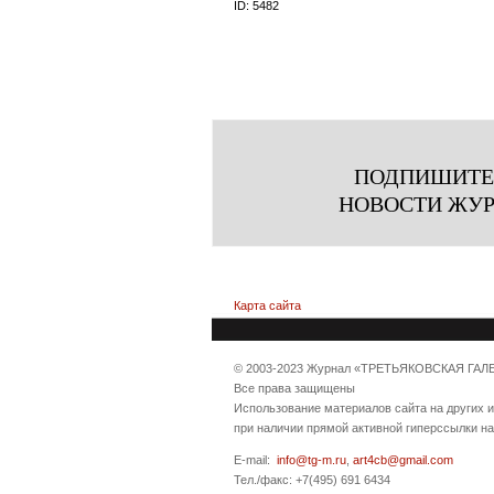
ID:
5482
ПОДПИШИТЕ
НОВОСТИ ЖУ
Карта сайта
© 2003-2023 Журнал «ТРЕТЬЯКОВСКАЯ ГАЛ
Все права защищены
Использование материалов сайта на других 
при наличии прямой активной гиперссылки н
E-mail:
info@tg-m.ru
,
art4cb@gmail.com
Тел./факс: +7(495) 691 6434