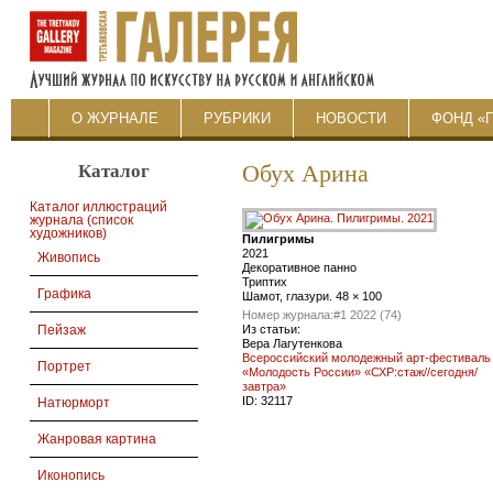
О ЖУРНАЛЕ
РУБРИКИ
НОВОСТИ
ФОНД «
Каталог
Обух Арина
Каталог иллюстраций
журнала (список
художников)
Пилигримы
2021
Живопись
Декоративное панно
Триптих
Графика
Шамот, глазури. 48 × 100
Номер журнала:
#1 2022 (74)
Из статьи:
Пейзаж
Вера Лагутенкова
Всероссийский молодежный арт-фестиваль
Портрет
«Молодость России» «СХР:стаж//сегодня/
завтра»
ID:
32117
Натюрморт
Жанровая картина
Иконопись