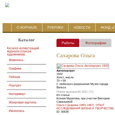
О ЖУРНАЛЕ
РУБРИКИ
НОВОСТИ
ФОНД «
Каталог
Работы
Фотографии
Каталог иллюстраций
журнала (список
Сахарова Ольга
художников)
Живопись
Графика
Автопортрет
1932
Пейзаж
Холст, масло
70 × 59
С любезного разрешения Музея города
Портрет
Вальса
Номер журнала:
#2 2021 (71)
Натюрморт
Из статьи:
Ксения Муратова, при участии Виктории
Савельевой
Жанровая картина
Ольга Сахарова (1881-1967). ОПЫТ
ИССЛЕДОВАНИЯ ЖИЗНИ И ТВОРЧЕСТВА
Иконопись
ID:
30638