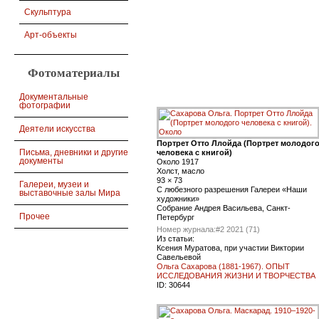
Скульптура
Арт-объекты
Фотоматериалы
Документальные
фотографии
Деятели искусства
Портрет Отто Ллойда (Портрет молодог
Письма, дневники и другие
человека с книгой)
документы
Около 1917
Холст, масло
93 × 73
Галереи, музеи и
С любезного разрешения Галереи «Наши
выставочные залы Мира
художники»
Собрание Андрея Васильева, Санкт-
Прочее
Петербург
Номер журнала:
#2 2021 (71)
Из статьи:
Ксения Муратова, при участии Виктории
Савельевой
Ольга Сахарова (1881-1967). ОПЫТ
ИССЛЕДОВАНИЯ ЖИЗНИ И ТВОРЧЕСТВА
ID:
30644