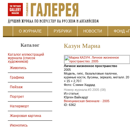
О ЖУРНАЛЕ
РУБРИКИ
НОВОСТИ
ФОНД «
Каталог
Казун Мариа
Каталог иллюстраций
журнала (список
художников)
Личное жизненное пространство
Живопись
2005
Модель, гипс, базальтовые палочки,
куриные кости, бусины, зеркало, металл. 20
Графика
× 15 × 2,70 Ï
Фото: Сэмми Хаддад
Пейзаж
Номер журнала:
#3 2005 (08)
Из статьи:
Портрет
Юрген Вайхардт
Венецианская биеннале - 2005
ID:
6362
Натюрморт
Жанровая картина
Иконопись