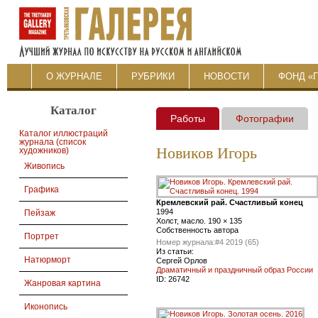
О ЖУРНАЛЕ
РУБРИКИ
НОВОСТИ
ФОНД «
Каталог
Работы
Фотографии
Каталог иллюстраций
журнала (список
Новиков Игорь
художников)
Живопись
Графика
Кремлевский рай. Счастливый конец
1994
Пейзаж
Холст, масло. 190 × 135
Собственность автора
Портрет
Номер журнала:
#4 2019 (65)
Из статьи:
Натюрморт
Сергей Орлов
Драматичный и праздничный образ России
ID:
26742
Жанровая картина
Иконопись