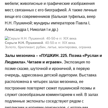
мебели; живописные и графические изображения
мест, связанных с его биографией. А также личные
вещи его современников (бальная туфелька, веер
Н.Н. Пушкиной; мундиры императоров Павла I,
Александра I, Николая I и др.)
Серьги Н.Н. Пушкиной
. 40-50-е гг. XIX века.
Золото, бриллиант, рубин, литье, монтировка, огранка
Залы мезонина – «ПУШКИН. 225. Поэма «Руслан и
Людмила». Читаем и играем».
Экспозиция по
поэме-сказке, шуточной и ироничной, в первую
очередь, адресована детской аудитории. Выставка
расположена в четырех залах мезонина, ее
построение повторяет сюжет пушкинской поэмы и
служит своеобразным комментарием к ней. В залах
подлинные экспонаты соседствуют рядом с
репликами и копиями оригиналов, с которыми