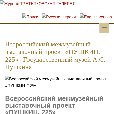
Перейти к основному содержанию
Skip to search
toggle
Вторичное меню
Всероссийский межмузейный
выставочный проект «ПУШКИН.
225» | Государственный музей А.С.
Пушкина
Всероссийский межмузейный
выставочный проект
«ПУШКИН. 225»