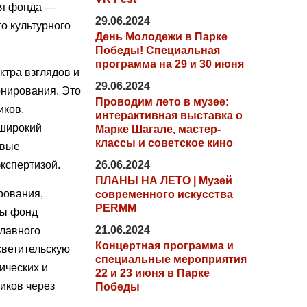
ия фонда —
29.06.2024
о культурного
День Молодежи в Парке
Победы! Специальная
программа на 29 и 30 июня
тра взглядов и
29.06.2024
онирования. Это
Проводим лето в музее:
иков,
интерактивная выставка о
 широкий
Марке Шагале, мастер-
классы и советское кино
овые
кспертизой.
26.06.2024
ПЛАНЫ НА ЛЕТО | Музей
рования,
современного искусства
PERMM
ты фонд
21.06.2024
главного
Концертная программа и
светительскую
специальные мероприятия
ических и
22 и 23 июня в Парке
иков через
Победы