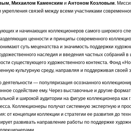
овым, Михаилом Каменским
и
Антоном Козловым
. Мисс
 укрепления связей между всеми участниками современног
ющих и начинающих коллекционеров самого широкого спек
 разделяющих ценности и принципы современного коллекци
онимают суть меценатства и значимость поддержки художн
художественного наследия и введения частных собраний в
ности существующего художественного контекста. Фонд «Н
енную культурную среду, направляя и поддерживая своей э
о деятельности — популяризация осознанного коллекциони
ионное содействие ему. Через выставочные и другие форма
льной и широкой аудитории на фигуре коллекционера как 
оцесса. Коллекционеры получат системную экспертную и про
: от концепции коллекции и стратегии ее развития до техн
нирует развивать направление работы по поддержке художн
оллекционерами.