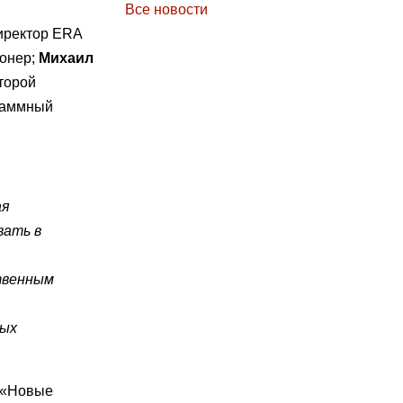
Все новости
иректор ERA
ионер;
Михаил
торой
граммный
ая
вать в
твенным
ных
 «Новые