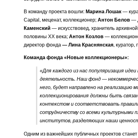
В команду проекта вошли:
Марина Лошак
— кура
Capital, меценат, коллекционер;
Антон Белов
— д
Каменский
— искусствовед, хранитель архивной
половины ХХ века;
Антон Козлов
— коллекционе
директор фонда
— Лина Краснянская
, куратор,
Команда фонда «Новые коллекционеры»:
«Для каждого из нас популяризация иде
деятельность. Наш фонд — некоммерческ
него, будет направлено на реализацию 
коллекционирования должны быть связа
контекстом и соответствовать правил
сотрудничеству со всеми культурными 
институтов, разделяющих наши ценност
Одним из важнейших публичных проектов стане