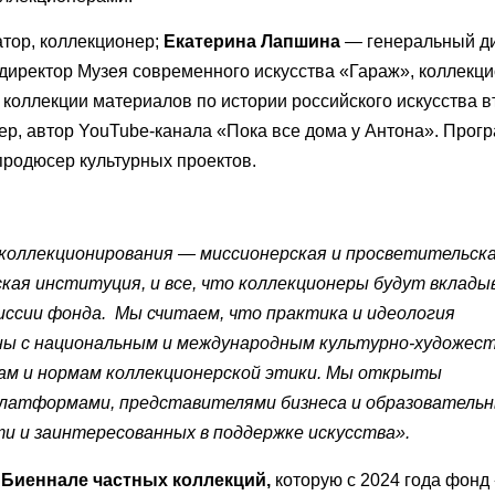
тор, коллекционер;
Екатерина Лапшина
— генеральный д
иректор Музея современного искусства «Гараж», коллекц
 коллекции материалов по истории российского искусства в
р, автор YouTube-канала «Пока все дома у Антона». Про
 продюсер культурных проектов.
и коллекционирования — миссионерская и просветительск
ая институция, и все, что коллекционеры будут вклады
миссии фонда. Мы считаем, что практика и идеология
ны с национальным и международным культурно-художес
ам и нормам коллекционерской этики. Мы открыты
платформами, представителями бизнеса и образователь
и и заинтересованных в поддержке искусства».
т
Биеннале частных коллекций,
которую с 2024 года фонд