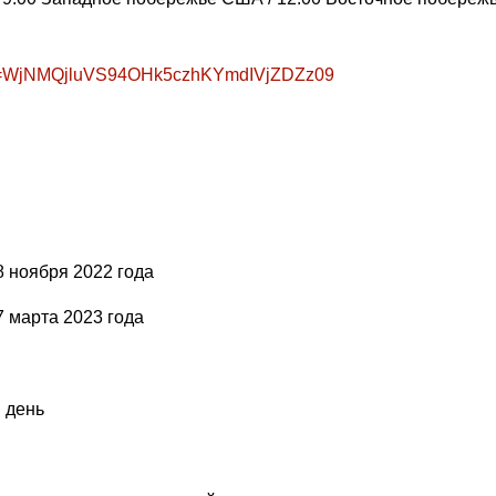
pwd=WjNMQjluVS94OHk5czhKYmdIVjZDZz09
8 ноября 2022 года
7 марта 2023 года
й день