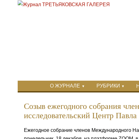
Перейти к основному содержанию
Skip to search
Primary menu
О ЖУРНАЛЕ
РУБРИКИ
Вторичное меню
Созыв ежегодного собрания член
исследовательский Центр Павла
Ежегодное собрание членов Международного Нау
понедельник, 18 декабря, на платформе ZOOM, в