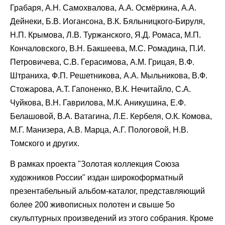
Грабаря, А.Н. Самохвалова, А.А. Осмёркина, А.А.
Дейнеки, Б.В. Иогансона, В.К. Бялыницкого-Бируля,
Н.П. Крымова, Л.В. Туржанского, Я.Д. Ромаса, М.П.
Кончаловского, В.Н. Бакшеева, М.С. Ромадина, П.И.
Петровичева, С.В. Герасимова, А.М. Грицая, В.Ф.
Штраниха, Ф.П. Решетникова, А.А. Мыльникова, В.Ф.
Стожарова, А.Т. Гапоненко, В.К. Нечитайло, С.А.
Чуйкова, В.Н. Гаврилова, М.К. Аникушина, Е.Ф.
Белашовой, В.А. Ватагина, Л.Е. Кербеля, О.К. Комова,
М.Г. Манизера, А.В. Марца, А.Г. Пологовой, Н.В.
Томского и других.
В рамках проекта "Золотая коллекция Союза
художников России" издан широкоформатный
презентабельный альбом-каталог, представляющий
более 200 живописных полотен и свыше 5о
скульптурных произведений из этого собрания. Кроме