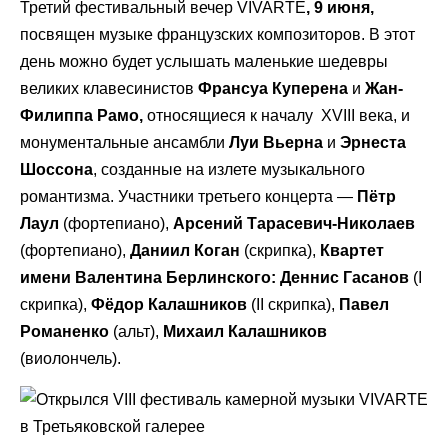
Третий фестивальный вечер VIVARTE
, 9 июня,
посвящен музыке французских композиторов. В этот
день можно будет услышать маленькие шедевры
великих клавесинистов
Франсуа Куперена
и
Жан-
Филиппа Рамо,
относящиеся к началу
XVIII века, и
монументальные ансамбли
Луи Вьерна
и
Эрнеста
Шоссона
, созданные на излете музыкального
романтизма. Участники третьего концерта —
Пётр
Лаул
(фортепиано),
Арсений Тарасевич-Николаев
(фортепиано),
Даниил Коган
(скрипка),
Квартет
имени Валентина Берлинского: Деннис Гасанов
(I
скрипка),
Фёдор Калашников
(II скрипка),
Павел
Романенко
(альт),
Михаил Калашников
(виолончель).