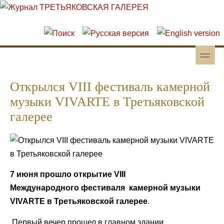
Перейти к основному содержанию
Skip to search
toggle
Вторичное меню
Открылся VIII фестиваль камерной
музыки VIVARTE в Третьяковской
галерее
7 июня прошло открытие VIII
Международного фестиваля камерной музыки
VIVARTE в Третьяковской галерее
.
Первый вечер прошел в главном здании