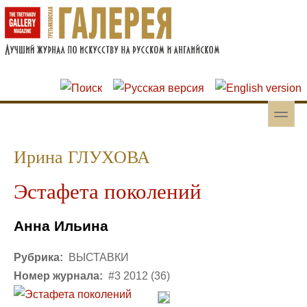
Перейти к основному содержанию
Skip to search
toggle
Вторичное меню
Ирина ГЛУХОВА
Эстафета поколений
Анна Ильина
Рубрика:
ВЫСТАВКИ
Номер журнала:
#3 2012 (36)