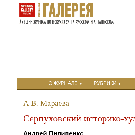
Перейти к основному содержанию
Skip to search
Primary menu
О ЖУРНАЛЕ
РУБРИКИ
Вторичное меню
А.В. Мараева
Серпуховский историко-ху
Андрей Пилипенко