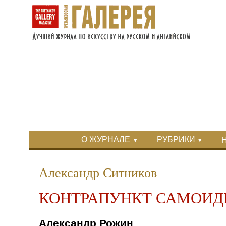
Перейти к основному содержанию
Skip to search
Primary menu
О ЖУРНАЛЕ
РУБРИКИ
Вторичное меню
Александр Ситников
КОНТРАПУНКТ САМОИ
Александр Рожин