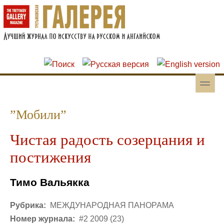
Перейти к основному содержанию
Skip to search
toggle
Вторичное меню
”Мобили”
Чистая радость созерцания и
постижения
Тимо Вальякка
Рубрика:
МЕЖДУНАРОДНАЯ ПАНОРАМА
Номер журнала:
#2 2009 (23)