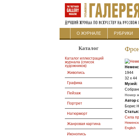
О ЖУРНАЛЕ
РУБРИКИ
Каталог
Фрон
Каталог иллюстраций
журнала (список
художников)
Неменс
1944
Живопись
32 х 44
Графика
Музей:
Собран
Пейзаж
Номер 
Автор 
Портрет
Борис 
Статья
Натюрморт
Сила пр
Неменск
Жанровая картина
English
Иконопись