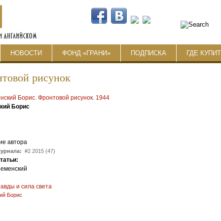
НОВОСТИ
ФОНД «ГРАНИ»
ПОДПИСКА
ГДЕ КУПИ
товой рисунок
кий Борис
ие автора
журнала:
#2 2015 (47)
статьи:
Неменский
:
авды и сила света
ий Борис