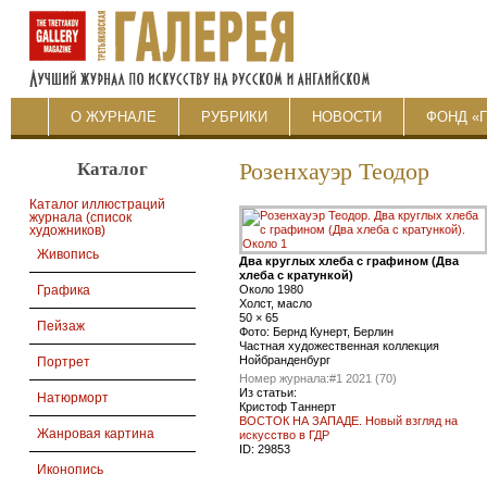
О ЖУРНАЛЕ
РУБРИКИ
НОВОСТИ
ФОНД «
Каталог
Розенхауэр Теодор
Каталог иллюстраций
журнала (список
художников)
Живопись
Два круглых хлеба с графином (Два
хлеба с кратункой)
Около 1980
Графика
Холст, масло
50 × 65
Пейзаж
Фото: Бернд Кунерт, Берлин
Частная художественная коллекция
Нойбранденбург
Портрет
Номер журнала:
#1 2021 (70)
Из статьи:
Натюрморт
Кристоф Таннерт
ВОСТОК НА ЗАПАДЕ. Новый взгляд на
Жанровая картина
искусство в ГДР
ID:
29853
Иконопись