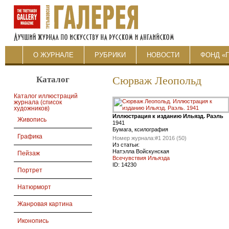
О ЖУРНАЛЕ
РУБРИКИ
НОВОСТИ
ФОНД «
Каталог
Сюрваж Леопольд
Каталог иллюстраций
журнала (список
художников)
Иллюстрация к изданию Ильязд. Раэль
Живопись
1941
Бумага, ксилография
Графика
Номер журнала:
#1 2016 (50)
Из статьи:
Натэлла Войскунская
Пейзаж
Всечувствия Ильязда
ID:
14230
Портрет
Натюрморт
Жанровая картина
Иконопись