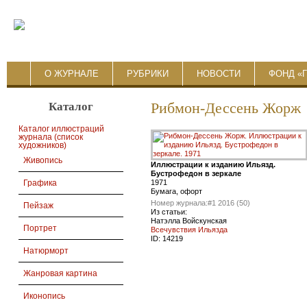
О ЖУРНАЛЕ
РУБРИКИ
НОВОСТИ
ФОНД «
Каталог
Рибмон-Дессень Жорж
Каталог иллюстраций
журнала (список
художников)
Живопись
Иллюстрации к изданию Ильязд.
Бустрофедон в зеркале
1971
Графика
Бумага, офорт
Номер журнала:
#1 2016 (50)
Пейзаж
Из статьи:
Натэлла Войскунская
Портрет
Всечувствия Ильязда
ID:
14219
Натюрморт
Жанровая картина
Иконопись