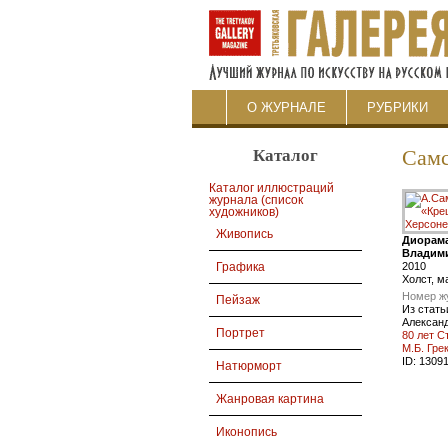
О ЖУРНАЛЕ
РУБРИКИ
Каталог
Самс
Каталог иллюстраций
журнала (список
художников)
Живопись
Диорама
Владими
2010
Графика
Холст, м
Номер ж
Пейзаж
Из стать
Алексан
Портрет
80 лет С
М.Б. Гре
ID:
1309
Натюрморт
Жанровая картина
Иконопись