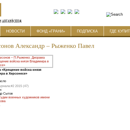
НОВОСТИ
ФОНД «ГРАНИ»
ПОДПИСКА
ГДЕ КУПИ
онов Александр – Рыженко Павел
 «Крещение войска князя
ра в Херсонесе»
асло
урнала:
#2 2015 (47)
и:
др Сытов
тудии военных художников имени
кова
1