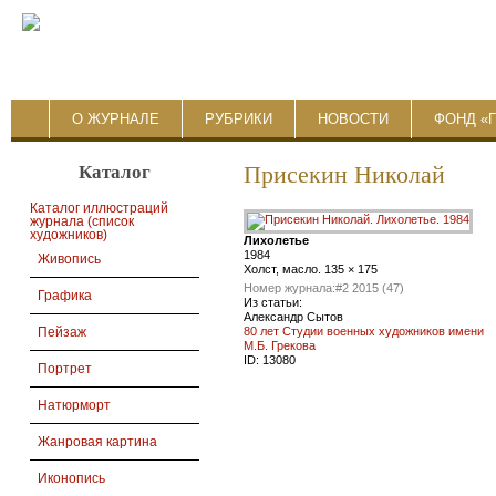
О ЖУРНАЛЕ
РУБРИКИ
НОВОСТИ
ФОНД «
Каталог
Присекин Николай
Каталог иллюстраций
журнала (список
художников)
Лихолетье
1984
Живопись
Холст, масло. 135 × 175
Номер журнала:
#2 2015 (47)
Графика
Из статьи:
Александр Сытов
80 лет Студии военных художников имени
Пейзаж
М.Б. Грекова
ID:
13080
Портрет
Натюрморт
Жанровая картина
Иконопись